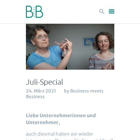
Startseite
Events
Juli-Special
Was wir tun
Philosophie
24. März 2021
by Business meets
Business
Leistungen und Vorteile
BmeetsB Podcast
Liebe Unternehmerinnen und
Kontakt
Unternehmer,
auch diesmal haben wir wieder